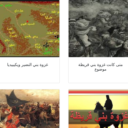
متى كانت غزوة بني قريظة
غزوة بني النضير ويكيبيديا
موضوع