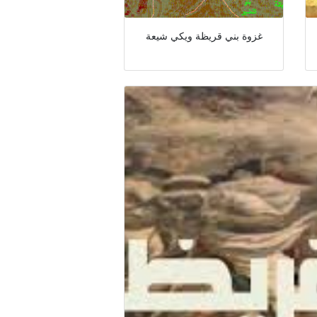
غزوة بني قريظة ويكي شيعة