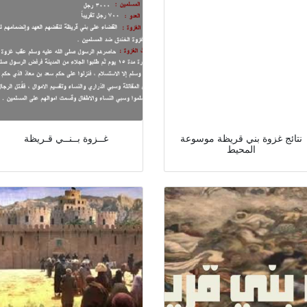
نتائج غزوة بني قريظة موسوعة
غــزوة بــنــي قـريظة
المحيط