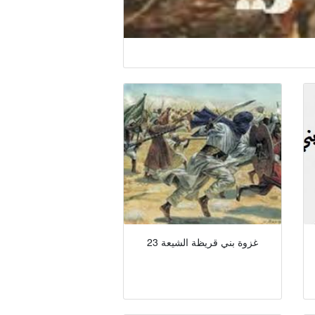
23 غزوة بني قريظة الشیعة