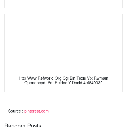
Http Www Refworld Org Cgi Bin Texis Vtx Rwmain
Opendocpdf Pdf Reldoc Y Docid 4ef849332
Source :
pinterest.com
Random Posts