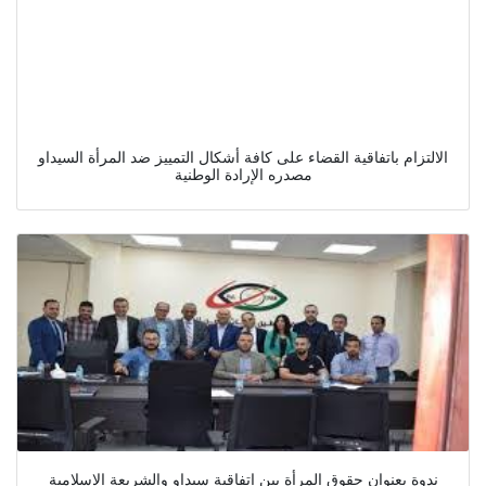
الالتزام باتفاقية القضاء على كافة أشكال التمييز ضد المرأة السيداو
مصدره الإرادة الوطنية
ندوة بعنوان حقوق المرأة بين اتفاقية سيداو والشريعة الإسلامية