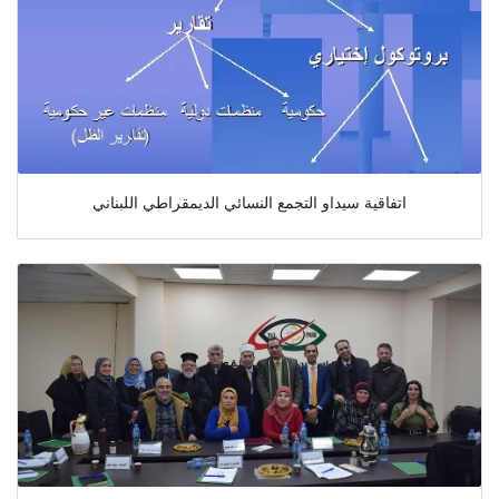
اتفاقية سيداو التجمع النسائي الديمقراطي اللبناني