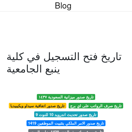
Blog
تاريخ فتح التسجيل في كلية
ينبع الجامعية
تاريخ صدور ميزانية السعودية ١٤٣٧
تاريخ صرف الرواتب على اي برج
تاريخ صدور اتفاقية سيداو ويكيبيديا
تاريخ صدور تحديث اندرويد 10 للنوت 9
تاريخ صدور الامر الملكي بتثبيت الموظفين 1419
تاريخ صرف راتب ذو الحجه 1438 وزاره الصحه