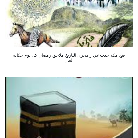
فتح مكة حدث غي ر مجرى التاريخ ملاحق رمضان كل يوم حكاية
البيان