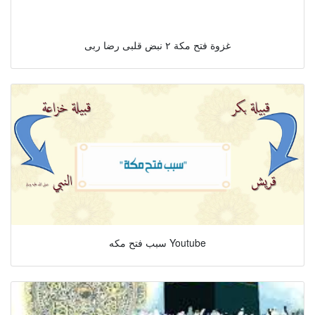
غزوة فتح مكة ٢ نبض قلبى رضا ربى
سبب فتح مكه Youtube