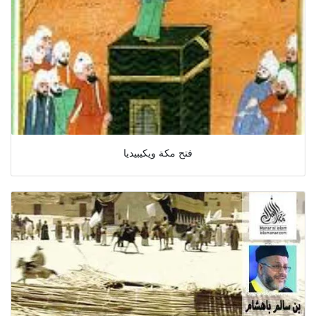
فتح مكة ويكيبيديا