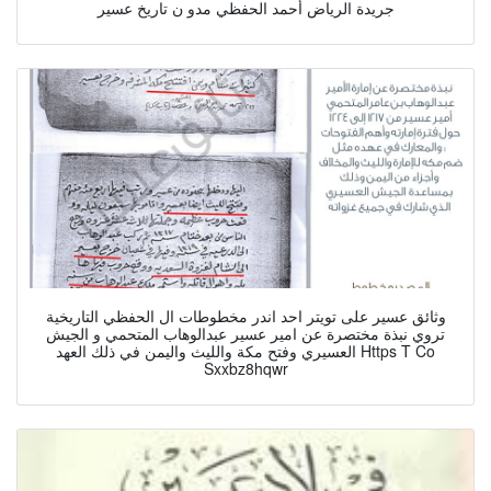
جريدة الرياض أحمد الحفظي مدو ن تاريخ عسير
وثائق عسير على تويتر احد اندر مخطوطات ال الحفظي التاريخية
تروي نبذة مختصرة عن امير عسير عبدالوهاب المتحمي و الجيش
العسيري وفتح مكة والليث واليمن في ذلك العهد Https T Co
Sxxbz8hqwr