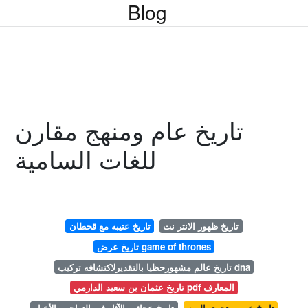
Blog
تاريخ عام ومنهج مقارن
للغات السامية
تاريخ ظهور الانتر نت
تاريخ عتيبه مع قحطان
تاريخ عرض game of thrones
تاريخ عالم مشهورحظيا بالتقديرلاكتشافه تركيب dna
تاريخ عثمان بن سعيد الدارمي pdf المعارف
تاريخ عربي هجري اليوم
تاريخ عجائب الآثار في التراجم والأخبار