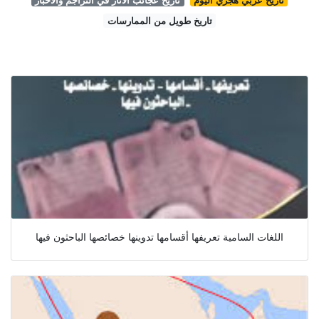
تاريخ طويل من الممارسات
اللغات السامية تعريفها أقسامها تدوينها خصائصها الباحثون فيها