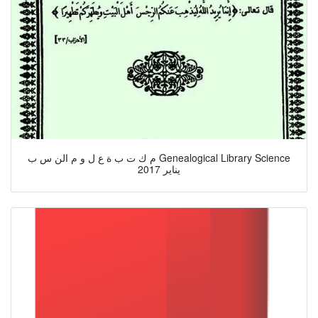
م ك ت ب ة ع ل و م الن س ب Genealogical Library Science
يناير 2017