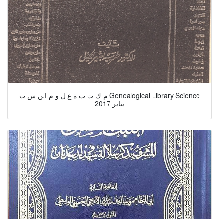
م ك ت ب ة ع ل و م الن س ب Genealogical Library Science
يناير 2017