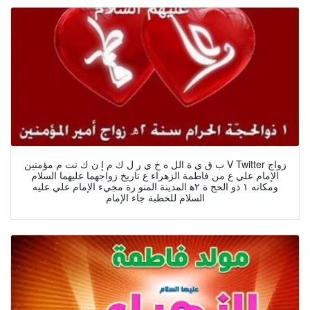
ب ق ي ة الل ه خ ي ر ل ك م إ ن ك نت م مؤمنين V Twitter زواج
الإمام علي ع من فاطمة الزهراء ع تاريخ زواجهما عليهما السلام
ومكانه ۱ ذو الحج ة ۲ﻫ المدينة المنو رة مجيء الإمام علي عليه
السلام للخطبة جاء الإمام