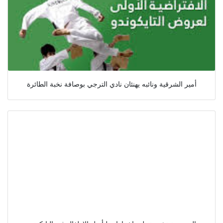
أمير الشرقية ونائبه يهنئان نادي الترجي بوصافة نخبة الطائرة