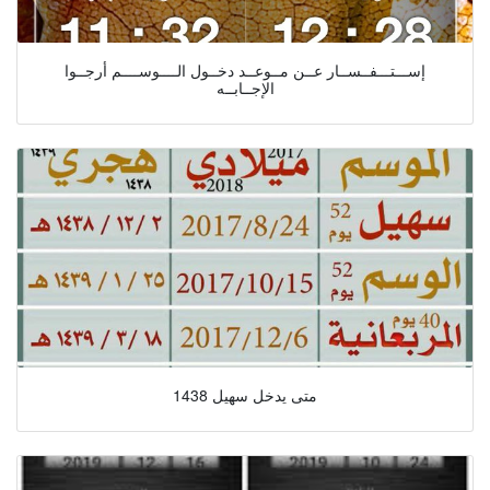
إســـتـــفــســار عــن مــوعــد دخــول الــــوســــم أرجــوا
الإجــابــه
متى يدخل سهيل 1438