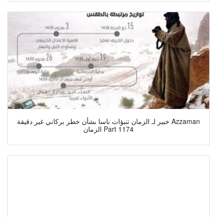
خبير لـ الزمان تنبؤات ناسا بشأن خطر بركاني غير دقيقة Azzaman
الزمان Part 1174