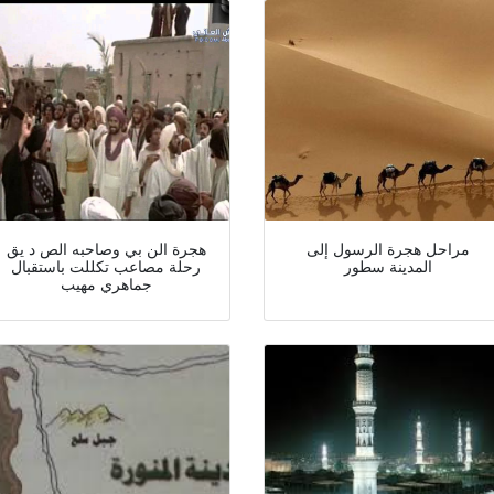
مراحل هجرة الرسول إلى
هجرة الن بي وصاحبه الص د يق
المدينة سطور
رحلة مصاعب تكللت باستقبال
جماهري مهيب