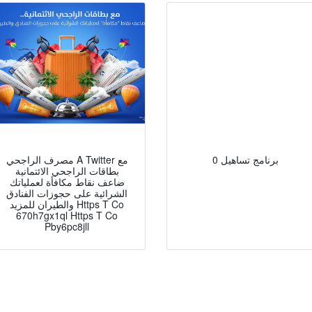
0 برنامج تساهيل
مصرف الراجحي A Twitter مع
بطاقات الراجحي الائتمانية
ضاعف نقاط مكافأة لعملياتك
الشرائية على حجوزات الفنادق
والطيران للمزيد Https T Co
670h7gx1ql Https T Co
Pby6pc8jll