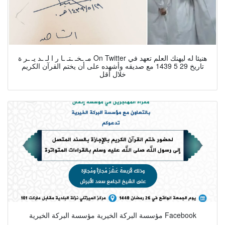
مـ ـخـ ـتـ ـا ر ا لـ ـد يـ ـر ة On Twitter هنيئا له ليهنك العلم تعهد في
تاريخ 29 5 1439 مع صديقه وأشهده على أن يختم القرآن الكريم
خلال أقل
مؤسسة البركة الخيرية مؤسسة البركة الخيرية Facebook