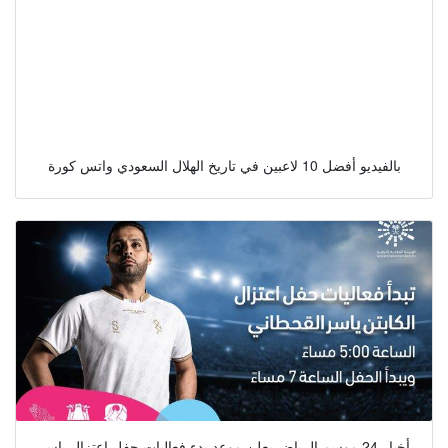
بالفيديو أفضل 10 لاعبين في تاريخ الهلال السعودي واتس كورة
أخبار 24 موسم الرياض يعلن موعد بدء فعاليات حفل اعتزال ياسر