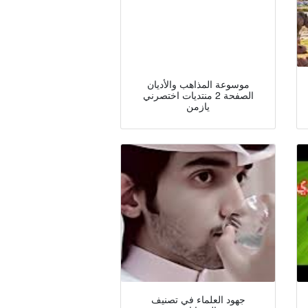
موسوعة المذاهب والأديان
الصفحة 2 منتديات اختصرني
يازمن
جهود العلماء في تصنيف