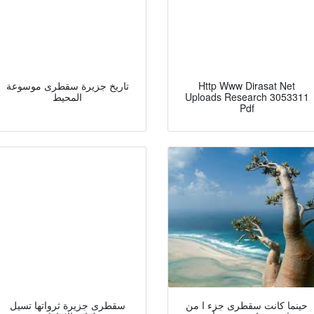
Http Www Dirasat Net
تاريخ جزيرة سقطرى موسوعة
Uploads Research 3053311
المحيط
Pdf
حينما كانت سقطرى جزء ا من
سقطرى جزيرة ثرواتها تسيل