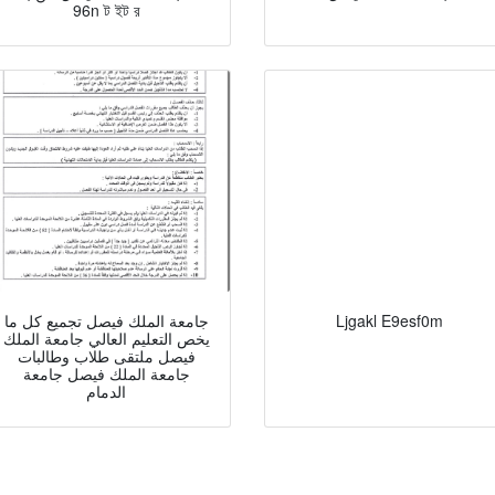
96n ট ইট র
Ljgakl E9esf0m
جامعة الملك فيصل تجميع كل ما
يخص التعليم العالي جامعة الملك
فيصل ملتقى طلاب وطالبات
جامعة الملك فيصل جامعة
الدمام