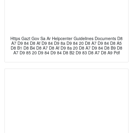
Https Gazt Gov Sa Ar Helpcenter Guidelines Documents D8
A7 D9 84 D8 Af D9 84 D9 8a D9 84 20 D8 A7 D9 84 D8 A5
D8 B1 D8 B4 D8 A7 D8 Af D9 8a 20 D8 A7 D9 84 D8 B9 D8
A7 D9 85 20 D9 84 D9 84 D8 B2 D9 83 D8 A7 D8 A9 Pdf