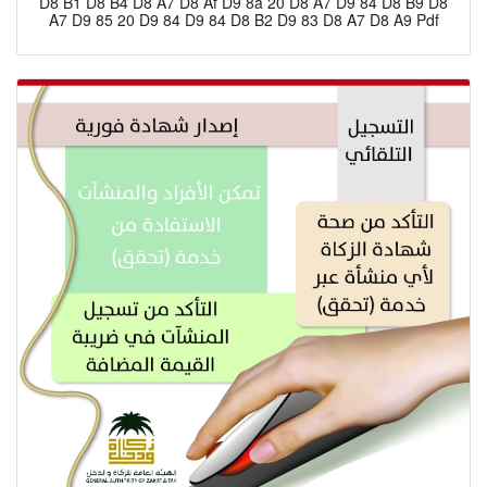
D8 B1 D8 B4 D8 A7 D8 Af D9 8a 20 D8 A7 D9 84 D8 B9 D8
A7 D9 85 20 D9 84 D9 84 D8 B2 D9 83 D8 A7 D8 A9 Pdf