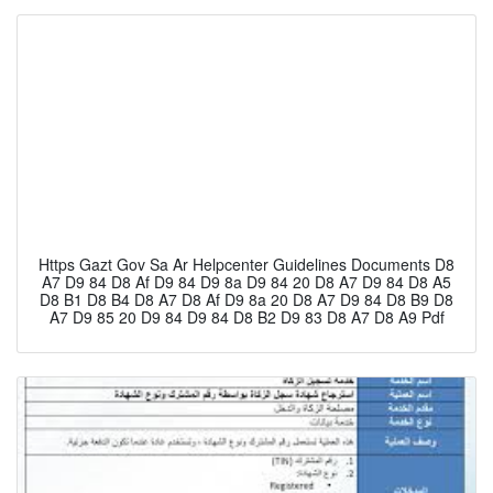
Https Gazt Gov Sa Ar Helpcenter Guidelines Documents D8
A7 D9 84 D8 Af D9 84 D9 8a D9 84 20 D8 A7 D9 84 D8 A5
D8 B1 D8 B4 D8 A7 D8 Af D9 8a 20 D8 A7 D9 84 D8 B9 D8
A7 D9 85 20 D9 84 D9 84 D8 B2 D9 83 D8 A7 D8 A9 Pdf